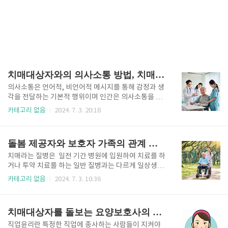
치매대상자와의 의사소통 방법, 치매 돌봄의 목표, 가족 돌봄 전략
의사소통은 언어적, 비언어적 메시지를 통해 감정과 생
각을 전달하는 기본적 행위이며 인간은 의사소통을 통
해 관계를 형성한다. 치매환자는 언어 및 인지의 저하로
카테고리 없음
2024. 7. 3. 20:18
의사소통 기능 또한 온전하지 못하다. 치매의 종류에 따
라 언어장애와 의사소통 장애의 양상은 다르게 나타날
수 있으며, 대상자에게 집중하고 효과적으로 의사소통
돌봄 제공자와 보호자 가족의 관계 형성의 필요성과 과정 및 유형
을 한다면 치료적 관계가 형성되고 효과적인 돌봄이 이
루어진다. 치매대상자와의 의사소통 원칙 치매대상자
치매라는 질병은 일전 기간 병원에 입원하여 치료를 하
와 의사소통을 함에 있어서의 대원칙은 하나이다. 그것
거나 투약 치료를 하는 일반 질병과는 다르게 일상생활
은 대상자를 인간으로서 존중해야 한다는 것이다. 의사
이 이루어지는 가운데 생활 자체에 대한 돌봄과 치료가
카테고리 없음
2024. 7. 3. 10:36
소통은 단순히 말로 주고받는 것이 아니라, 마음을 주고
이루어져야 하는 특성이 있다. 그러므로 치매 돌봄 제공
받으며 관계를 맺는 것이다. 원활한 의사소통을 위해 대
자로서의 요양보호사는 치매 대상자의 주변 환경 중 하
화 내용은 간단 명료하게 하고 편안하고 조용하며 차분
나이고 환자에게 지대한 영향을 끼치며, 때로는 의사결
치매대상자를 돌보는 요양보호사의 윤리와 직업태도, 윤리강령
한 환경을 만들어 주며, 언어적 방법..
정도 대리할 수 있는 보호자와의 관계 형성이 매우 중요
하다. 보호자는 대부분 환자의 가족이므로 가족과 요양
직업윤리란 특정한 직업에 종사하는 사람들이 지켜야