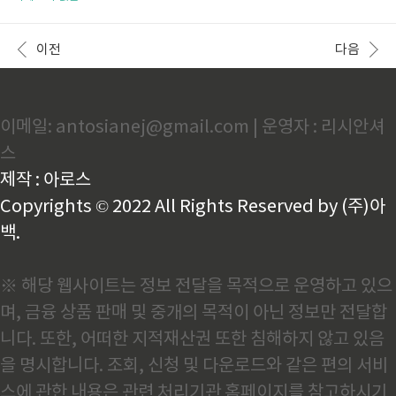
분명한 최근 기억장애가 있고, 기억장애 외에 최소한 한
각 유형별로 나타나는 주요 증상들을 인지적인 부분과
가지 이상의 인지기능 장애가 있어서 일상생활의 기능
신체적인 부분으로 나누어 살펴보고 이러한 특성을 어
장애가 발생하는 경우를 말한다. 흔히 무감동증, 사회적
떻게 반영하여 돌봄을 제공할 것인지 알아보도록 하겠
이전
다음
위축에서부터 탈억제 또는 초조..
다.치매의 종류에 따른 주요 증상 진행과정의 특징치매
의 대표적인 4가지 종류는 알츠하이머병 치매, 혈관성
치매, 루이소체 치매, 전두측두엽 치매가 있다. 각 유형
별 특징알츠하이머병 치매의 특징은 증상이 5-10년 동
이메일: antosianej@gmail.com | 운영자 : 리시안셔
안 서서히 진행되는 면이 있다. 초기에는 기억력 저하가
나타나다가 중기에는 언어, 판단, 시공간 지각능력의 저
스
하가 두드러진다.혈관성 치매는 주로 뇌경색 후 증상이
급격히 악화되며, 추가..
제작 : 아로스
Copyrights © 2022 All Rights Reserved by (주)아
백.
※ 해당 웹사이트는 정보 전달을 목적으로 운영하고 있으
며, 금융 상품 판매 및 중개의 목적이 아닌 정보만 전달합
니다. 또한, 어떠한 지적재산권 또한 침해하지 않고 있음
을 명시합니다. 조회, 신청 및 다운로드와 같은 편의 서비
스에 관한 내용은 관련 처리기관 홈페이지를 참고하시기