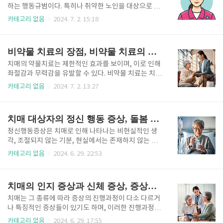
보호사와의 관계 형성에 대해 알아보도록 한다.관계 형
하는 행동규범이다. 특히나 취약한 노인을 대상으로 돌
성이 중요한 이유와 필요성 치매대상자의 보호자인 가
봄 서비스를 제공하는 요양보호사는 그 업무이 특성상
카테고리 없음
2024. 7. 2. 15:18
족과 치매 돌봄 제공자인 요양보호사는 치매대상자를
직업윤리를 숙지하는 것이 더욱 중요하다. 치매대상자
잘 돌보기 위해서 공동의 목표를 세우고 목표달성을 위
에게 직접 서비스를 제공하는 사람으로서의 요양보호
해 서로 필요한 도움을 주고받으며,, 의사결정에 대해서
사는 민감한 직업윤리와 확고한 직업태도를 가지고 업
비약물 치료의 장점, 비약물 치료의 종류와 효과, 주의할 점
도 책임을 공유하는 관계이다. 이..
무에 임하여야 한다. 치매 대상자를 돌보는 요양보호사
의 윤리 요양보호사가 갖춰야 하는 윤리 덕목으로는 자
치매의 약물치료는 제한적인 효과를 보이며, 이로 인해
기결정권 존중, 차별대우 금지, 성실한 직무 수행, 전문
좌절감과 무력감을 유발할 수 있다. 비약물 치료는 치매
성의 강화, 철저한 자기 관리, 친절한 태도와 예의 바른
증상 완화와 삶의 질 향상을 목표로 한다. 비약물 치료
카테고리 없음
2024. 7. 2. 13:27
언행, 사생활 존중과 개인정보 보호, 적극적으로 협력하
는 인지재활훈련, 활동, 기억보조도구 활용 등을 포함하
는 자세, 노인 학대 금지와 예방 의무, 경제적 이익의 취
며, 기족도 교육 및 참여를 통해 환자의 치료에 기여할
득 금지, 평등하고 상호보완적인 관계형성 등이 있다.
수 있다. 비약물 치료의 장점 및 기대효과치매 치료의
치매 대상자의 정신 행동 증상, 돌봄 시 고려 사항, 약물 치료
자기 결정권 존중이란 치매대상..
한 방법인 비약물 치료는 무엇보다 치매대상자에 대한
개별화된 치료 제공이 가능하다는 점이 가장 큰 장점이
정신행동증상은 치매로 인해 나타나는 비현실적인 생
다. 환자와 치료자간의 상호작용을 통해 높은 치료효과
각, 조절되지 않는 기분, 현실에서는 존재하지 않는 사
를 달성할 수 있는데, 대부분의 비약물 치료는 인간관계
물에 대한 지각이나 오인, 부적절한 여러 행동들을 의미
카테고리 없음
2024. 6. 29. 22:53
와 상호작용에 의한 것으로써 치료자와의 라포형성이
한다. 치매의 정신행동증상은 한두 가지의 두드러지는
매우 중요하며, 치료자 이외에 가족의 적극적 참여가 필
원인이 있는 것이 아니라 무척 다양한 원인에 의해 발생
요하다. 이러한 치료활동은 환자의 자존감을 강화하고
한다. 치매대상자를 돌보는 돌봄제공자는 치매대상자
치매의 인지 증상과 신체 증상, 증상에 대한 고려 사항
가족의 적극적인 참여가 ..
가 보이는 다양한 부적절한 행동들에 대해 그 원인을 파
악하려고 노력해야 한다. 단계별 치매대상자의 정신행
치매는 그 종류에 따라 증상의 진행과정이 다소 다르거
동 증상치매의 단계는 경증 치매와 중고도 치매로 나누
나 특징적인 증상들이 있기도 하며, 이러한 진행과정에
어 생각할 수 있다. 경증 치매대상자의 정신행동 증상은
따른 고려사항도 각각 다르게 적용되어야 한다. 따라서
카테고리 없음
2024. 6. 29. 17:55