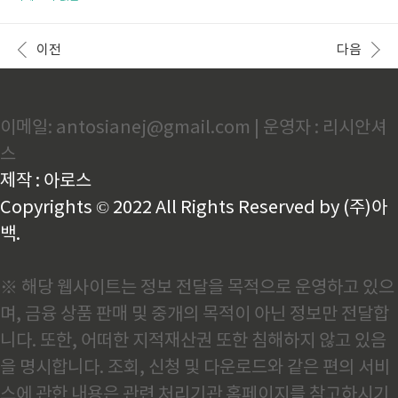
창으로 이동되며 필요한 환급내용을 조회한다. 건강보
다.정상 노화에 비해 훨씬 심한 인지기능 저하가 나타난다.정상 노화와는
험 홈페이지 바로가기 The건강보험 앱에서 환급받
다르게 여러 가지 인지기능의 저하가 복합적으로 나타난다.인지기능의 저
기 1. 앱을 다운받는다.2. 로그인을 한다. (별도의 회원
하로 일상생활이 매우 어려워진다.시간이 지남에 따라 점차 심해진다.치매
이전
다음
가입 없이 인증서로..
환자의 뇌는 정상 노인의 뇌보다 현저하게 작아지고 가벼워진다.치매 환자
의 뇌에는 정상적으로는 관찰되지 않는 변화가 발견된다.치매 진단 기준의
전제 치매는 기억장애와 함께 실어증, 실인증, 실행능력 중 최소한 한 가지
이상의 기능에 장애를 보이고 이로 인해 일상생활에 장애가 초래되는 경우
이메일: antosianej@gmail.com | 운영자 : 리시안셔
를 말..
스
제작 : 아로스
Copyrights © 2022 All Rights Reserved by (주)아
백.
※ 해당 웹사이트는 정보 전달을 목적으로 운영하고 있으
며, 금융 상품 판매 및 중개의 목적이 아닌 정보만 전달합
니다. 또한, 어떠한 지적재산권 또한 침해하지 않고 있음
을 명시합니다. 조회, 신청 및 다운로드와 같은 편의 서비
스에 관한 내용은 관련 처리기관 홈페이지를 참고하시기