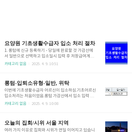
요양원 기초생활수급자 입소 처리 절차
1. 롱텀에 신규 등록하기 - 당일에 완료할 것 가감산에
서 일반으로 선택하고 입소일시 입력 후 저장급여계약
통보서를 입력하여 저장급여제공계획서 입력 후 통보
카테고리 없음
2025. 4. 9. 10:51
까지 당일에 완료하기. 2 .전입 신고 - 당일에 완료할 것
어르신의 신분증과 도장을 가지고 행정복지센터에 간
다.나(복지사)의 신분증, 재직증명서도 가져감.(혹시 모
롱텀-입퇴소유형-일반, 위탁
르니 고유번호증, 장기요양기관 지정서 사본 가져감) 3.
요양원으로 실사 나온 후 처리완료 됨. 실사 나왔을 때
이번에 기초생활수급자 어르신이 입소하심.기초어르신
침실에 어느 어르신 계신지 이름표 붙여놓은 거 사진 찍
입소처리는 처음이었음.롱텀 가감산에서 입소 입력 하
어감.그러니 게시판 등 입소자 이름 들어가야 하는거 먼
는데 입퇴소유형이 일반, 위탁, 특례가 선택창에 뜸 (특
카테고리 없음
2025. 4. 9. 10:08
저 갱신해 놓기. 4. 희망이음에 입소보고 대상자 등록은
례 맞던가?)암튼 3번째가 아닌 건 너무 알겠는데, 일반
먼저 해도 됨. 대상자 등록 시 무연고로 선택하면 어르
과 위탁이 헷갈림.이 어르신은 무연고라서 왠지 일반은
신 사진도 올려야 함.입소보고 공문은 전입이 완료된 후
아닌 것 같고, 시청에서 위탁받는 게 아닌가 하는 생각
오늘의 집회/시위 서울 지역
에 해도 ..
에 위탁으로 입력함.뭐라도 늦어지면 청구에서 손해볼
까봐 마음이 급했었음.그런데 계속 찜찜한거임.카페랑
여러 가지 이유로 집회와 시위가 연일 이어지고 있습니