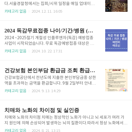
네이버를 이 잡듯 뒤졌으나 마땅한 답이 없었음.결국 오
다.서울경찰청에서는 집회/시위 일정을 매일 업데이트
늘 공단에 전화함.엄청 기다리고 전화 돌리고 그런 거
하고 있으니 참고하시면 좋을 것 같습니다.신고 인원과
카테고리 없음
2024. 12. 11. 16:05
싫어서 카페가입하고 질문하는 건데 이럴 수가 ㅠㅠ다
시간, 장소 및 행진 경로 등이 안내되어 있습니다.목록
행히 양호한 수준으로 전화통화가 됨. 결론-웬만하면
에서 원하는 날짜를 클릭하시면 바로 확인 가능합니
다 일반으로 입력한다.위탁은 노인복지법 몇항 몇조에
다. 서울지역 집회/시위 확인하기
2024 독감무료접종 나이/기간/병원 (인플루엔자)
의해서 보건복지부 장관이나 지자..
2024 ~2025절기 계절성 인플루엔자(독감) 예방접종
사업이 시작되었습니다. 무료 독감예방접종 대상은 대
상은 생후 6개월 ~ 13세 어린이와 65세 이상의 어르신
카테고리 없음
2024. 10. 22. 17:31
이 대상입니다. 기간은 2025년 4월 30까지지만 겨울
전에 접종하셔서 예방효과를 누리시기 바랍니다. 독감
접종 병원 조회하기 무료 접종 나이 / 기간어린이🔸나
건강보험 본인부담 환급금 조회 환급받기 본인부담상한액 초과금
이 : 생후 6개월 ~ 13세 어린이 (2011.1.1 ~2024.8.3
1) 🔸날짜 및 기간 : 1회 접종대상자 - 2024.9.20 ~ 20
건강보험공단에서 전년도에 지출한 본인부담금중 상한
25.4.30 2회 접종대상자 - 2024.10.2
액을 초과하는 금액을 환급합니다. 9월 2일부터 안내문
~ 2025.4.30 어린이 독감접종 병원 조회 어르신🔸나이
을 발송하였지만 못받은 분들이나 환급대상인지 궁금
카테고리 없음
2024. 9. 13. 14:29
: 65세 이상 (1959.12.31 이전 출생자)🔸지원기간 :..
한 분들은 홈페이지에서 조회해보세요. 앱사용시 더욱
편리하게 이용할 수 있습니다. 건강보험 홈페이지 바로
가기 건강보험 앱 (갤럭시) 다운받기 건강보험 앱 (아이
치매와 노화의 차이점 및 실인증
폰) 다운받기 홈페이지에서 환급받기 1. 다음이나 네이
버에서 건강보험공단을 검색한다.2. 로그인을 한다. (네
치매와 노화의 차이점 치매는 정상적인 노화가 아니고 뇌 세포가 여러 가
이버, 카카오, 패스 등 간편인증 가능)3. 다시 초기화면
지 원인에 의해 손상되어 발생하는 뇌의 질환이다.따라서 정상 노화에서
으로 돌아오면 환급금 조회/신청을 누른다.4. 개인민원
나타나는 변화와는 차이가 있으며, 뇌에서 분명한 생물학적 변화가 관찰된
카테고리 없음
2024. 8. 21. 13:15